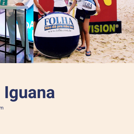
 Iguana
êm