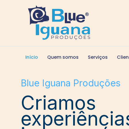
Ir
para
o
conteúdo
Início
Quem somos
Serviços
Clien
Blue Iguana Produções
Criamos
experiência