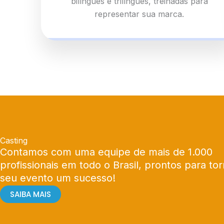
bilíngues e trilíngues, treinadas para
representar sua marca.
Casting
Contamos com uma equipe de mais de 1.000
profissionais em todo o Brasil, prontos para tor
seu evento um sucesso!
SAIBA MAIS