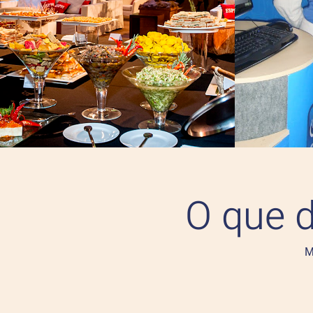
O que 
M