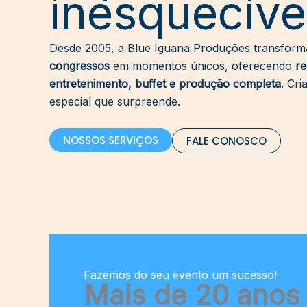
inesquecíve
Desde 2005, a Blue Iguana Produções transfor
congressos
em momentos únicos, oferecendo
re
entretenimento, buffet e produção completa
. Cri
especial que surpreende.
NOSSOS SERVIÇOS
FALE CONOSCO
Fazemos do seu evento um sucesso!
Mais de 20 anos