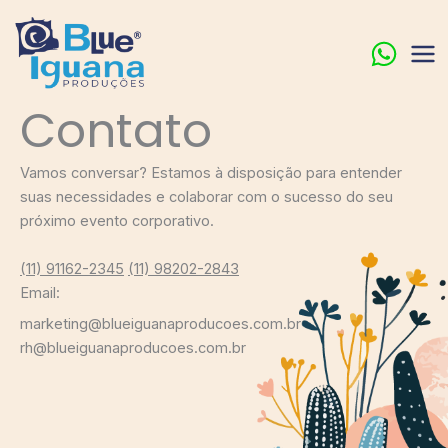
Ir
para
o
conteúdo
Contato
Vamos conversar? Estamos à disposição para entender
suas necessidades e colaborar com o sucesso do seu
próximo evento corporativo.
(11) 91162-2345
(11) 98202-2843
​
Email:
marketing@blueiguanaproducoes.com.br
rh@blueiguanaproducoes.com.br